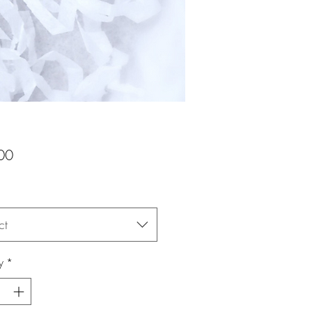
Price
00
*
ct
y
*