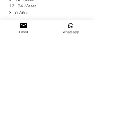
12 - 24 Meses
3 - 6 Años
Email
Whatsapp
Aveliza®
Diseños Ángel Victoria, C.A
RIF: J-407818279
Formulario de Suscripción
Acepto la política de